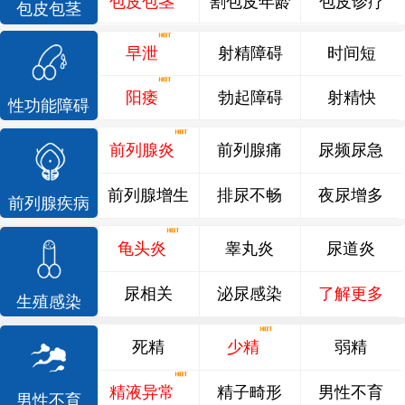
包皮包茎
割包皮年龄
包皮诊疗
包皮包茎
早泄
射精障碍
时间短
阳痿
勃起障碍
射精快
性功能障碍
前列腺炎
前列腺痛
尿频尿急
前列腺增生
排尿不畅
夜尿增多
前列腺疾病
龟头炎
睾丸炎
尿道炎
尿相关
泌尿感染
了解更多
生殖感染
死精
少精
弱精
精液异常
精子畸形
男性不育
男性不育