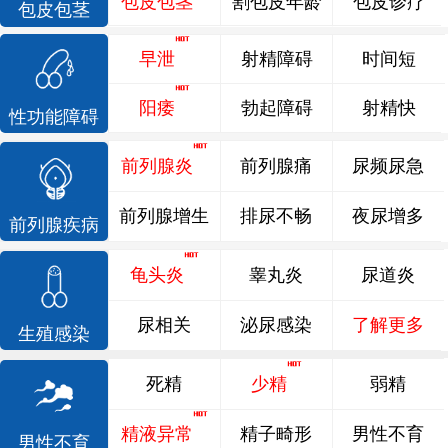
包皮包茎
割包皮年龄
包皮诊疗
包皮包茎
早泄
射精障碍
时间短
阳痿
勃起障碍
射精快
性功能障碍
前列腺炎
前列腺痛
尿频尿急
前列腺增生
排尿不畅
夜尿增多
前列腺疾病
龟头炎
睾丸炎
尿道炎
尿相关
泌尿感染
了解更多
生殖感染
死精
少精
弱精
精液异常
精子畸形
男性不育
男性不育