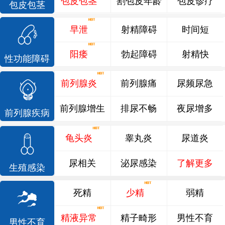
包皮包茎
割包皮年龄
包皮诊疗
包皮包茎
早泄
射精障碍
时间短
阳痿
勃起障碍
射精快
性功能障碍
前列腺炎
前列腺痛
尿频尿急
前列腺增生
排尿不畅
夜尿增多
前列腺疾病
龟头炎
睾丸炎
尿道炎
尿相关
泌尿感染
了解更多
生殖感染
死精
少精
弱精
精液异常
精子畸形
男性不育
男性不育