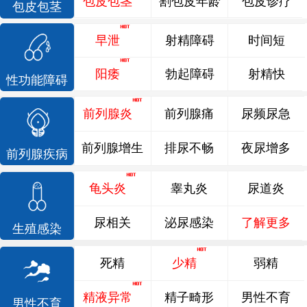
包皮包茎
割包皮年龄
包皮诊疗
包皮包茎
早泄
射精障碍
时间短
阳痿
勃起障碍
射精快
性功能障碍
前列腺炎
前列腺痛
尿频尿急
前列腺增生
排尿不畅
夜尿增多
前列腺疾病
龟头炎
睾丸炎
尿道炎
尿相关
泌尿感染
了解更多
生殖感染
死精
少精
弱精
精液异常
精子畸形
男性不育
男性不育