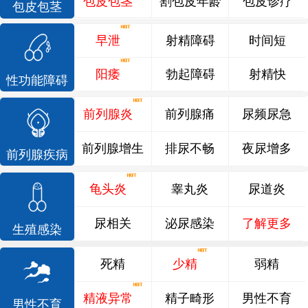
包皮包茎
割包皮年龄
包皮诊疗
包皮包茎
早泄
射精障碍
时间短
阳痿
勃起障碍
射精快
性功能障碍
前列腺炎
前列腺痛
尿频尿急
前列腺增生
排尿不畅
夜尿增多
前列腺疾病
龟头炎
睾丸炎
尿道炎
尿相关
泌尿感染
了解更多
生殖感染
死精
少精
弱精
精液异常
精子畸形
男性不育
男性不育