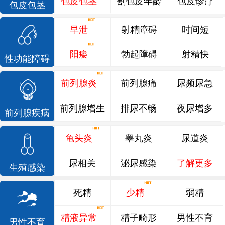
包皮包茎
割包皮年龄
包皮诊疗
包皮包茎
早泄
射精障碍
时间短
阳痿
勃起障碍
射精快
性功能障碍
前列腺炎
前列腺痛
尿频尿急
前列腺增生
排尿不畅
夜尿增多
前列腺疾病
龟头炎
睾丸炎
尿道炎
尿相关
泌尿感染
了解更多
生殖感染
死精
少精
弱精
精液异常
精子畸形
男性不育
男性不育