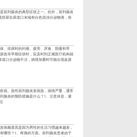
是前列腺炎的典型症状之一。此外，前列腺炎
或排尿在尿道口末端有白色混浊分泌物滴，俗
体、排尿时的灼痛、疲劳、厌食、阳痿和早
尿急等早期症状时，应及时到正规医疗机构就
尿道口分泌物不洁，病情加重时可能出现血尿
疾病。急性前列腺炎发病急，病情严重，通常
列腺炎的预防措施是什么？1、注意休息，避
细
]
发病频度高是因为男性的生活习惯越来越差，
有哪些？1、疼痛的方面。前列腺炎患者由于