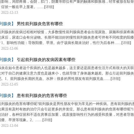
的影响，局部疼痛，会阴，肛门，阴囊等部位有严重的触痛和膨胀感，经常被放在耻骨
，症状一般在早上显著。……
[
详细
]
022-12-13
列腺炎】
男性前列腺炎危害有哪些
前列腺炎的发病过程相对较慢，大多数慢性前列腺病患者会出现尿急、尿频和排尿疼痛
起床后，尿道口会有分泌物。长期不能治好的慢性前列腺炎患者可伴有不同程度的阳痿
？1、影响性功能：导致阳痿、早泄。由于该病长期未治好，性行为后各种……
[
详细
]
022-12-06
列腺炎】
引起前列腺炎的发病因素有哪些
腺炎在如今患者这个疾病的人也是越来越多，这主要还是跟患者生活方式有很大的关联
友对于自己的健康注意力度也是越来小，也就导致了身体越来越差。那么引起前列腺炎
吧。1、前列腺炎长期的充血、水肿：很多的男性朋友有前列腺充血……
[
详细
]
022-12-05
列腺炎】
患有前列腺炎的危害有哪些
前列腺炎的危害有哪些呢?前列腺炎是男性朋友中较为常见的一种疾病。患有前列腺的
如果没有及时有效的治疗只会引起更多的并发症。那么患有前列腺炎的危害有哪些呢?
能治好，各种症状和不适在房事后加重，或直接影响性行为的感受和质量，对患者导致
阳痿、早泄等现象。2、……
[
详细
]
022-12-04