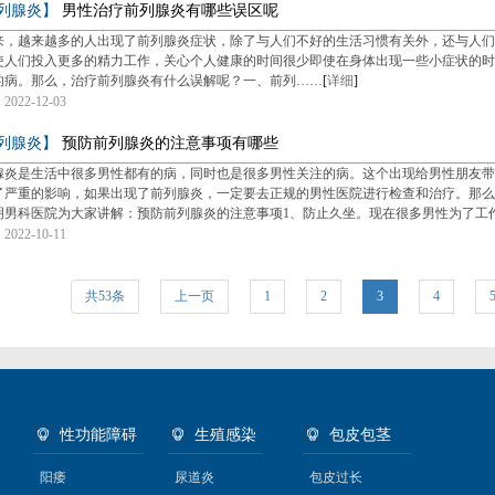
列腺炎】
男性治疗前列腺炎有哪些误区呢
来，越来越多的人出现了前列腺炎症状，除了与人们不好的生活习惯有关外，还与人们
使人们投入更多的精力工作，关心个人健康的时间很少即使在身体出现一些小症状的时
的病。那么，治疗前列腺炎有什么误解呢？一、前列……
[
详细
]
022-12-03
列腺炎】
预防前列腺炎的注意事项有哪些
腺炎是生活中很多男性都有的病，同时也是很多男性关注的病。这个出现给男性朋友带
了严重的影响，如果出现了前列腺炎，一定要去正规的男性医院进行检查和治疗。那么
明男科医院为大家讲解：预防前列腺炎的注意事项1、防止久坐。现在很多男性为了工
022-10-11
共53条
上一页
1
2
3
4
性功能障碍
生殖感染
包皮包茎
阳痿
尿道炎
包皮过长