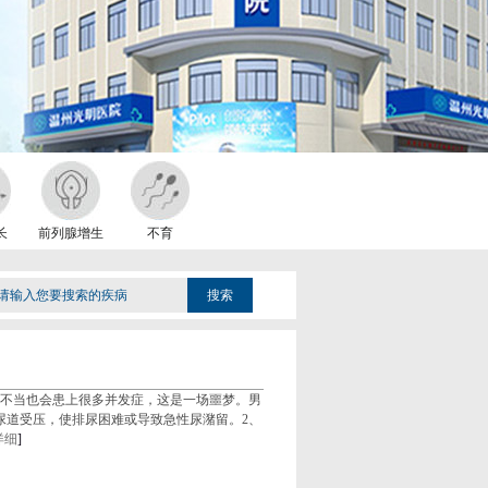
长
前列腺增生
不育
不当也会患上很多并发症，这是一场噩梦。男
尿道受压，使排尿困难或导致急性尿潴留。2、
详细
]