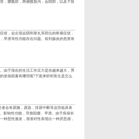
里，腰骶部，两侧腹股沟，会阴部，以及下肢
症状，会出现会阴和睾丸等部位的疼痛症状，
，早泄等性功能存在问题。前列腺炎的危害有
。由于现在的生活工作压力是你越来越大，男
的发病因素有哪些呢?下面来听听医生是怎么
患者会有尿频，尿急，排尿中断等这些临床表
1、影响性功能，导致阳痿、早泄。由于疾病长
一种恶性激发，渐渐对性表现出一种厌恶感，