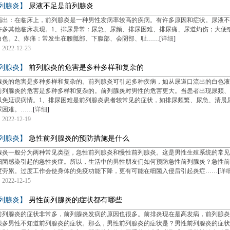
列腺炎】
尿液不足是前列腺炎
指出：在临床上，前列腺炎是一种男性发病率较高的疾病。有许多原因和症状。尿液不
许多其他临床表现。1、排尿异常：尿急、尿频、排尿困难、排尿痛、尿道灼伤；大便
白色。2、疼痛：常发生在腰骶部、下腹部、会阴部、耻……
[
详细
]
022-12-23
列腺炎】
前列腺炎的危害是多种多样和复杂的
腺炎的危害是多种多样和复杂的。前列腺炎可引起多种疾病，如从尿道口流出的白色液
前列腺炎的危害是多种多样和复杂的。前列腺炎对男性的危害更大。当患者出现尿频、
以免延误病情。1、排尿困难是前列腺炎患者较常见的症状，如排尿频繁、尿急、清晨
尿困难。……
[
详细
]
022-12-19
列腺炎】
急性前列腺炎的预防措施是什么
腺炎一般分为两种常见类型，急性前列腺炎和慢性前列腺炎。这是男性生殖系统的常见
细菌感染引起的急性炎症。所以，生活中的男性朋友们如何预防急性前列腺炎？急性前
度劳累。过度工作会使身体的免疫功能下降，更有可能在细菌入侵后引起炎症……
[
详
022-12-15
列腺炎】
男性前列腺炎的症状都有哪些
前列腺炎的症状非常多，前列腺炎发病的原因也很多。前排炎现在是高发病，前列腺炎
很多男性不知道前列腺炎的症状。那么，男性前列腺炎的症状是？男性前列腺炎的症状