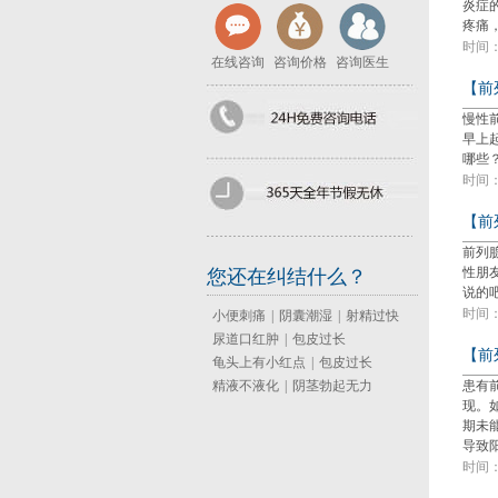
炎症
疼痛
时间：2
在线咨询
咨询价格
咨询医生
【前
慢性
早上
哪些
时间：2
【前
前列
性朋
您还在纠结什么？
说的
时间：2
小便刺痛
|
阴囊潮湿
|
射精过快
尿道口红肿
|
包皮过长
【前
龟头上有小红点
|
包皮过长
精液不液化
|
阴茎勃起无力
患有
现。
期未
导致
时间：2