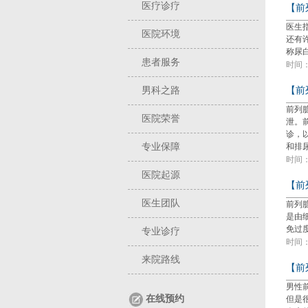
医疗诊疗
【前
医生
医院环境
还有
称尿
患者服务
时间：2
男科之路
【前
前列
医院荣誉
泄。
诊，
专业保障
和排
时间：2
医院起源
【前
医生团队
前列
是由
免过
专业诊疗
时间：2
来院路线
【前
男性
在线预约
但是